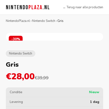
NINTENDO
PLAZA
.NL
← Terug naar alle producten
NintendoPlaza.nl
›
Nintendo Switch
›
Gris
-30%
Nintendo Switch
Gris
€28,00
€39,99
Conditie
Nieuw
Levering
1 dag