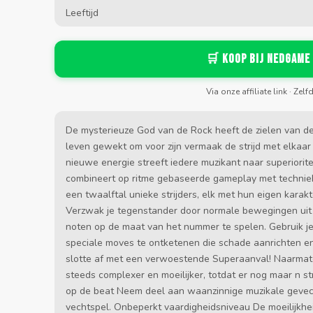
Leeftijd
🛒 Koop bij Nedgame
Via onze affiliate link · Zelf
De mysterieuze God van de Rock heeft de zielen van de
leven gewekt om voor zijn vermaak de strijd met elkaa
nieuwe energie streeft iedere muzikant naar superiorit
combineert op ritme gebaseerde gameplay met technieke
een twaalftal unieke strijders, elk met hun eigen karak
Verzwak je tegenstander door normale bewegingen uit 
noten op de maat van het nummer te spelen. Gebruik j
speciale moves te ontketenen die schade aanrichten 
slotte af met een verwoestende Superaanval! Naarmat
steeds complexer en moeilijker, totdat er nog maar n str
op de beat Neem deel aan waanzinnige muzikale gevech
vechtspel. Onbeperkt vaardigheidsniveau De moeilijkheid