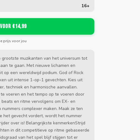
16+
 voor €14,99
de prijs voor jou
 grootste muzikanten van het universum tot
r aan te gaan. Met nieuwe lichamen en
eit op een wereldwijd podium. God of Rock
n uit intense 1-op-1 gevechten. Kies uit
ter, techniek en harmonische aanvallen.
te voeren en het tempo op te voeren door
e beats en ritme vervolgens om EX- en
en nummers complexer maken. Maak ze ten
e het gevecht vordert, wordt het nummer
ijder over is! Belangrijkste kenmerkenStrijd
ten in dit competitieve op ritme gebaseerde
sgraad van het spel blijf stijgen tot er