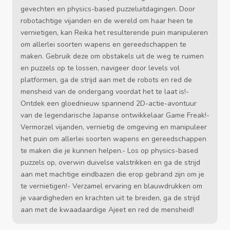
gevechten en physics-based puzzeluitdagingen. Door
robotachtige vijanden en de wereld om haar heen te
vernietigen, kan Reika het resulterende puin manipuleren
om allerlei soorten wapens en gereedschappen te
maken. Gebruik deze om obstakels uit de weg te ruimen
en puzzels op te lossen, navigeer door levels vol
platformen, ga de strijd aan met de robots en red de
mensheid van de ondergang voordat het te laat is!-
Ontdek een gloednieuw spannend 2D-actie-avontuur
van de legendarische Japanse ontwikkelaar Game Freak!-
Vermorzel vijanden, vernietig de omgeving en manipuleer
het puin om allerlei soorten wapens en gereedschappen
te maken die je kunnen helpen.- Los op physics-based
puzzels op, overwin duivelse valstrikken en ga de strijd
aan met machtige eindbazen die erop gebrand zijn om je
te vernietigen!- Verzamel ervaring en blauwdrukken om
je vaardigheden en krachten uit te breiden, ga de strijd
aan met de kwaadaardige Ajeet en red de mensheid!