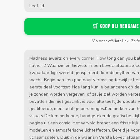
Leeftijd
🛒 Koop bij Nedgame
Via onze affiliate link · Zelf
Madness awaits on every corner. How long can you bal
Father 2 Waanzin en Geweld in een Lovecraftiaanse C
kwaadaardige wereld genspireerd door de mythen van H
wacht. Begin aan een pad naar verlossing terwijl je het
eerste deel voortzet. Hoe lang kun je balanceren op de
je zonden worden vergeven, of zal je ziel worden ver
bevatten die niet geschikt is voor alle leeftijden, zoal
gestileerde, mensachtige personages.Kenmerken van he
visuals De kenmerkende, handgetekende grafische stijl 
pagina uit een comic. Het vervolg brengt een frisse kijk 
modellen en atmosferische lichteffecten. Bereid je voo
lichaamsdelen. Duik in de waanzin Versla Lovecraftiaa