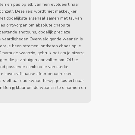
den en pas op elk van hen evolueert naar
hzelf. Deze reis wordt niet makkelijker!
 het dodelijkste arsenaal samen met tal van
aties ontworpen om absolute chaos te
woestende shotguns, dodelijk precieze
ge vaardigheden Overweldigende waanzin is
t door je heen stromen, ontketen chaos op je
Omarm de waanzin, gebruik het om je bizarre
gen die je zintuigen aanvallen om JOU te
end passende combinatie van sterke
ere Lovecraftiaanse sfeer benadrukken.
rstelbaar oud kwaad terwijl je luistert naar
en.Ben jij klaar om de waanzin te omarmen en