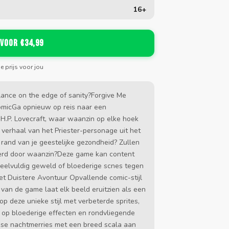
16+
 voor €34,99
de prijs voor jou
ance on the edge of sanity?Forgive Me
omicGa opnieuw op reis naar een
.P. Lovecraft, waar waanzin op elke hoek
 verhaal van het Priester-personage uit het
 rand van je geestelijke gezondheid? Zullen
teerd door waanzin?Deze game kan content
s veelvuldig geweld of bloederige scnes tegen
t Duistere Avontuur Opvallende comic-stijl
van de game laat elk beeld eruitzien als een
op deze unieke stijl met verbeterde sprites,
r op bloederige effecten en rondvliegende
nse nachtmerries met een breed scala aan