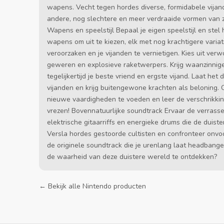
wapens. Vecht tegen hordes diverse, formidabele vijan
andere, nog slechtere en meer verdraaide vormen van zic
Wapens en speelstijl Bepaal je eigen speelstijl en stel
wapens om uit te kiezen, elk met nog krachtigere vari
veroorzaken en je vijanden te vernietigen. Kies uit ver
geweren en explosieve raketwerpers. Krijg waanzinni
tegelijkertijd je beste vriend en ergste vijand. Laat he
vijanden en krijg buitengewone krachten als beloning. 
nieuwe vaardigheden te voeden en leer de verschrikkin
vrezen! Bovennatuurlijke soundtrack Ervaar de verrass
elektrische gitaarriffs en energieke drums die de duist
Versla hordes gestoorde cultisten en confronteer onvoo
de originele soundtrack die je urenlang laat headbang
de waarheid van deze duistere wereld te ontdekken?
← Bekijk alle Nintendo producten