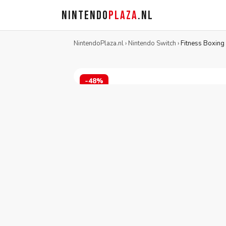
NINTENDO
PLAZA
.NL
NintendoPlaza.nl
›
Nintendo Switch
›
Fitness Boxing
-48%