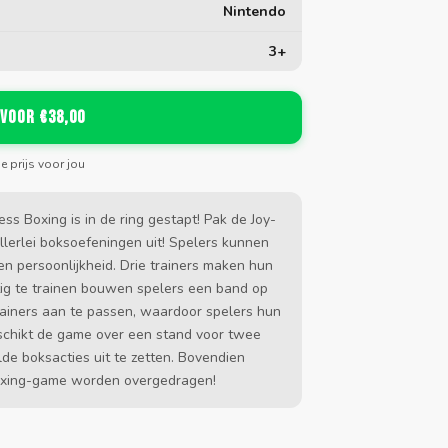
Nintendo
3+
 voor €38,00
de prijs voor jou
ss Boxing is in de ring gestapt! Pak de Joy-
allerlei boksoefeningen uit! Spelers kunnen
gen persoonlijkheid. Drie trainers maken hun
tig te trainen bouwen spelers een band op
 trainers aan te passen, waardoor spelers hun
schikt de game over een stand voor twee
de boksacties uit te zetten. Bovendien
oxing-game worden overgedragen!