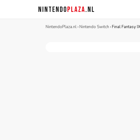
NINTENDO
PLAZA
.NL
NintendoPlaza.nl
›
Nintendo Switch
›
Final Fantasy I