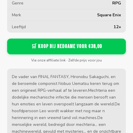
Genre
RPG
Merk
Square Enix
Leeftijd
12+
🛒 Koop bij Nedgame voor €38,00
Via onze affiliate link · Zelfde prijs voor jou
De vader van FINAL FANTASY, Hironobu Sakaguchi, en
de beroemde componist Nobuo Uematsu keren terug om
een origineel RPG-verhaal af te leveren.Mechteria een
dodelijke mechanische infectie die mensen berooft van
hun emoties en leven overspoelt langzaam de wereld.De
hoofdpersoon Leo wordt wakker met nog maar n
herinnering in een vreemd land vol machines.De
menselijke wereld, bedreigd door mechteria... een
machinewereld, gevuld met mysteries... en de onzichtbare