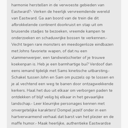
harmonie herstellen in de verwoeste gebieden van
Eastward?- Verken de heerlijk vervreemdende wereld
van Eastward. Ga aan boord van de trein die dit
afbrokkelende continent doorkruist en stap uit om
bruisende stadjes te bezoeken, vreemde kampen te
onderzoeken en schaduwrijke bossen te verkennen.-
Vecht tegen rare monsters en meedogenloze eindbazen
met Johns favoriete wapen, of dat nu een
vlammenwerper, een tandwielschieter of je trouwe
koekenpan is. Heb je een barmhartige bui? Verdoof dan
eens iemand tijdelijk met Sams kinetische uitbarsting.-
Schakel tussen John en Sam om puzzels op te lossen en
je al vechtend een weg te banen door ontzagwekkende
kerkers. Haal het duo uit elkaar om verborgen paden te
ontdekken of blijf veilig bij elkaar in het gevaarlijke
landschap.- Leer kleurrijke personages kennen met
onvergetelijke karakters! Dompel jezelf onder in een
hartverwarmend verhaal dat barst van het plezier en de
maffe humor.- Maak heerlijke, authentieke Eastwardse