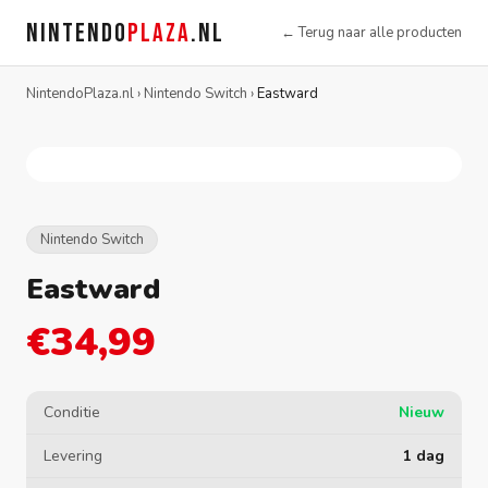
NINTENDO
PLAZA
.NL
← Terug naar alle producten
NintendoPlaza.nl
›
Nintendo Switch
›
Eastward
Nintendo Switch
Eastward
€34,99
Conditie
Nieuw
Levering
1 dag