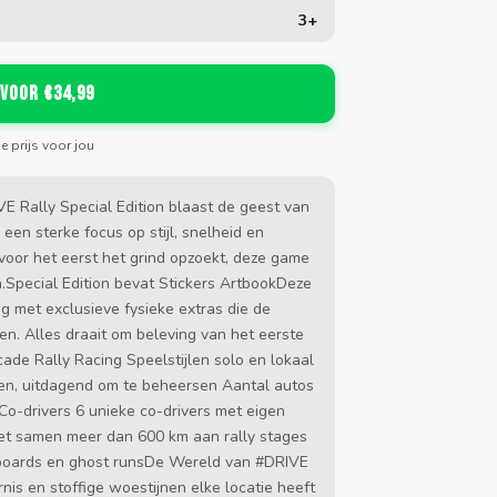
3+
 voor €34,99
de prijs voor jou
VE Rally Special Edition blaast de geest van
een sterke focus op stijl, snelheid en
 voor het eerst het grind opzoekt, deze game
.Special Edition bevat Stickers ArtbookDeze
g met exclusieve fysieke extras die de
n. Alles draait om beleving van het eerste
cade Rally Racing Speelstijlen solo en lokaal
ren, uitdagend om te beheersen Aantal autos
Co-drivers 6 unieke co-drivers met eigen
t samen meer dan 600 km aan rally stages
rboards en ghost runsDe Wereld van #DRIVE
s en stoffige woestijnen elke locatie heeft