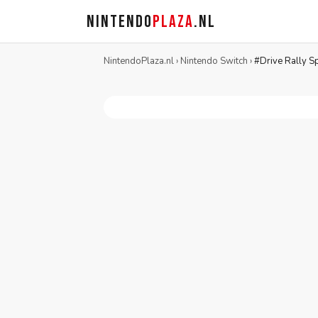
NINTENDO
PLAZA
.NL
NintendoPlaza.nl
›
Nintendo Switch
›
#Drive Rally Sp