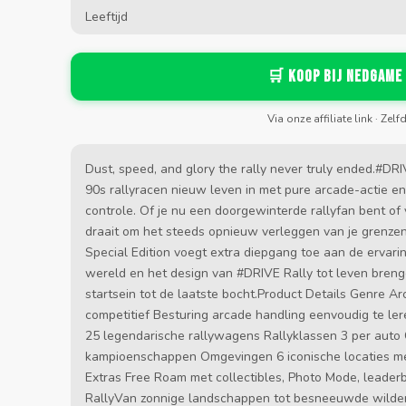
Leeftijd
🛒 Koop bij Nedgame
Via onze affiliate link · Zelf
Dust, speed, and glory the rally never truly ended.#DRI
90s rallyracen nieuw leven in met pure arcade-actie en 
controle. Of je nu een doorgewinterde rallyfan bent of
draait om het steeds opnieuw verleggen van je grenzen
Special Edition voegt extra diepgang toe aan de ervarin
wereld en het design van #DRIVE Rally tot leven brenge
startsein tot de laatste bocht.Product Details Genre Ar
competitief Besturing arcade handling eenvoudig te le
25 legendarische rallywagens Rallyklassen 3 per auto 
kampioenschappen Omgevingen 6 iconische locaties me
Extras Free Roam met collectibles, Photo Mode, leade
RallyVan zonnige landschappen tot besneeuwde wilderni