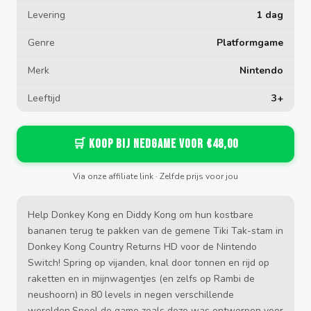
Levering
1 dag
Genre
Platformgame
Merk
Nintendo
Leeftijd
3+
🛒 Koop bij Nedgame voor €48,00
Via onze affiliate link · Zelfde prijs voor jou
Help Donkey Kong en Diddy Kong om hun kostbare
bananen terug te pakken van de gemene Tiki Tak-stam in
Donkey Kong Country Returns HD voor de Nintendo
Switch! Spring op vijanden, knal door tonnen en rijd op
raketten en in mijnwagentjes (en zelfs op Rambi de
neushoorn) in 80 levels in negen verschillende
werelden.Speel de game zoals deze was ontworpen voor