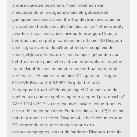
andere duivelse bewoners. Neem deel aan een
meeslepende en diepgaande tactiek-gebaseerde
gameplay boordevol over-the-top destructieve actie, en
ontlaad een horde speciale functies om je Netherworldly
avonturen naar een ander niveau te brengen. Houd je
heuptas vast en pak je sardines het ultieme HD Disgaea-
spel is gearriveerd, dood!Een bloedloze coupLeid de
onvergelijkbare Valvatorez, een vampier gebonden aan
beloften, en de gammele cast van weerwolven, engelen,
faalde Final Bosses en meer in een verhaal over liefde,
verlies en ... Presidentile politiek !?Disgaea nu, Disgaea
FOREVERNiveau tot 9.999? Zorg dat het lukt.
Aangepaste kaarten? Bouw je eigen! Doe mee aan de
spellen van andere spelers op een vliegend piratenschip?
WAAROM NIET!? Nu met nieuwe sociale online functies
die na de lancering komen!En dat is niet alles (!?)Alles om
ooit te gronde te richten Disgaea 4 is hier! Met meer dan
30 ontgrendelbare personages voor extra
verhaalcampagnes, maakt de moderne Disgoea-formule