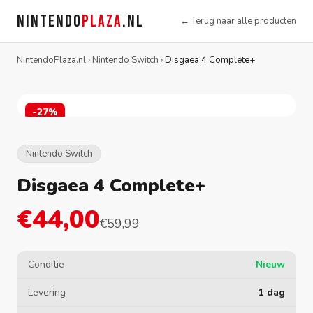
NINTENDO
PLAZA
.NL
← Terug naar alle producten
NintendoPlaza.nl
›
Nintendo Switch
›
Disgaea 4 Complete+
-27%
Nintendo Switch
Disgaea 4 Complete+
€44,00
€59,99
Conditie
Nieuw
Levering
1 dag