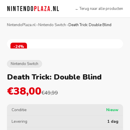
NINTENDO
PLAZA
.NL
← Terug naar alle producten
NintendoPlaza.nl
›
Nintendo Switch
›
Death Trick: Double Blind
-24%
Nintendo Switch
Death Trick: Double Blind
€38,00
€49,99
Conditie
Nieuw
Levering
1 dag