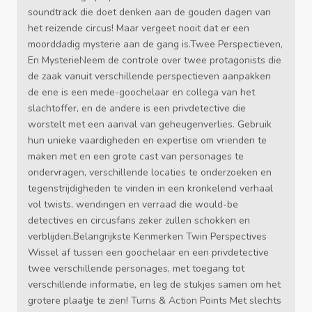
soundtrack die doet denken aan de gouden dagen van
het reizende circus! Maar vergeet nooit dat er een
moorddadig mysterie aan de gang is.Twee Perspectieven,
En MysterieNeem de controle over twee protagonists die
de zaak vanuit verschillende perspectieven aanpakken
de ene is een mede-goochelaar en collega van het
slachtoffer, en de andere is een privdetective die
worstelt met een aanval van geheugenverlies. Gebruik
hun unieke vaardigheden en expertise om vrienden te
maken met en een grote cast van personages te
ondervragen, verschillende locaties te onderzoeken en
tegenstrijdigheden te vinden in een kronkelend verhaal
vol twists, wendingen en verraad die would-be
detectives en circusfans zeker zullen schokken en
verblijden.Belangrijkste Kenmerken Twin Perspectives
Wissel af tussen een goochelaar en een privdetective
twee verschillende personages, met toegang tot
verschillende informatie, en leg de stukjes samen om het
grotere plaatje te zien! Turns & Action Points Met slechts