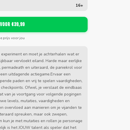
16+
 voor €39,99
de prijs voor jou
sch experiment en moet je achterhalen wat er
ijkbaar vervloekt eiland. Harde maar eerlijke
, permadeath en uiteraard, de paniekrol voor
t een uitdagende actiegame.Ervaar een
pende paden en vrij te spelen vaardigheden,
n checkpoints. Ofwel, je verslaat de eindbaas
wat van je voortgang voor volgende pogingen
uwe levels, mutaties, vaardigheden en
n overvloed aan manieren om je vijanden te
iteraard spreuken, maar ook zwepen,
n kun je met mutaties en rollen je personage
ijk is het JOUW talent als speler dat het