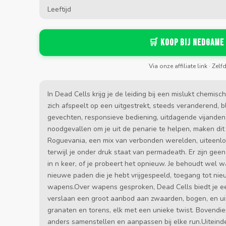
Leeftijd
🛒 Koop bij Nedgame
Via onze affiliate link · Zelf
In Dead Cells krijg je de leiding bij een mislukt chemi
zich afspeelt op een uitgestrekt, steeds veranderend, bl
gevechten, responsieve bediening, uitdagende vijanden
noodgevallen om je uit de penarie te helpen, maken di
Roguevania, een mix van verbonden werelden, uiteenlo
terwijl je onder druk staat van permadeath. Er zijn gee
in n keer, of je probeert het opnieuw. Je behoudt wel 
nieuwe paden die je hebt vrijgespeeld, toegang tot nie
wapens.Over wapens gesproken, Dead Cells biedt je ee
verslaan een groot aanbod aan zwaarden, bogen, en u
granaten en torens, elk met een unieke twist. Bovendie
anders samenstellen en aanpassen bij elke run.Uiteindel