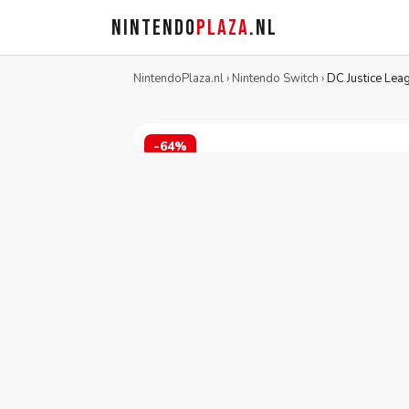
NINTENDO
PLAZA
.NL
NintendoPlaza.nl
›
Nintendo Switch
›
DC Justice Le
-64%