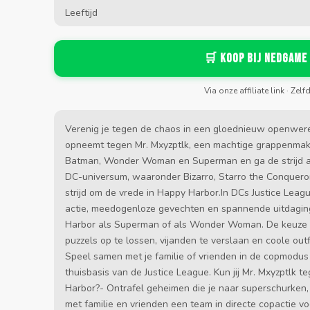
Leeftijd
🛒 Koop bij Nedgame
Via onze affiliate link · Zelf
Verenig je tegen de chaos in een gloednieuw openwere
opneemt tegen Mr. Mxyzptlk, een machtige grappenmaker
Batman, Wonder Woman en Superman en ga de strijd aa
DC-universum, waaronder Bizarro, Starro the Conqueror
strijd om de vrede in Happy Harbor.In DCs Justice Leag
actie, meedogenloze gevechten en spannende uitdagin
Harbor als Superman of als Wonder Woman. De keuze i
puzzels op te lossen, vijanden te verslaan en coole out
Speel samen met je familie of vrienden in de copmodus
thuisbasis van de Justice League. Kun jij Mr. Mxyzptlk
Harbor?- Ontrafel geheimen die je naar superschurken,
met familie en vrienden een team in directe copactie 