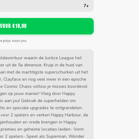
7+
 voor €18,00
de prijs voor jou
ldavontuur waarin de Justice League het
 uit de 5e dimensie. Kruip in de huid van
n met de machtigste superschurken uit het
, Clayface en nog veel meer in een epische
ue Cosmic Chaos voltooi je missies boordevol
gen op jouw manier! Vlieg door Happy
s aan jou! Gebruik de superhelden om
fits en speciale upgrades te ontgrendelen.
 voor 2 spelers en verken Happy Harbour, de
 tegenhouden en vrede brengen in Happy
 premies en geheime locaties leiden- Vorm
voor 2 spelers- Speel als Superman, Wonder