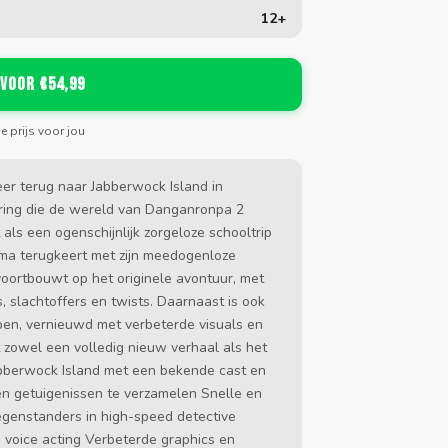
12+
 voor €54,99
de prijs voor jou
er terug naar Jabberwock Island in
ring die de wereld van Danganronpa 2
ls een ogenschijnlijk zorgeloze schooltrip
uma terugkeert met zijn meedogenloze
voortbouwt op het originele avontuur, met
 slachtoffers en twists. Daarnaast is ook
en, vernieuwd met verbeterde visuals en
 zowel een volledig nieuw verhaal als het
bberwock Island met een bekende cast en
n getuigenissen te verzamelen Snelle en
tegenstanders in high-speed detective
 voice acting Verbeterde graphics en