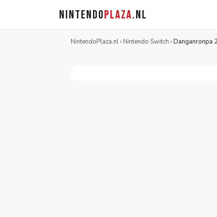
NINTENDO
PLAZA
.NL
NintendoPlaza.nl
›
Nintendo Switch
›
Danganronpa 