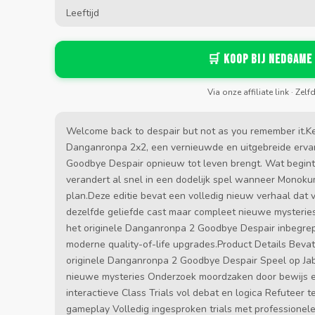
Leeftijd
🛒 Koop bij Nedgame
Via onze affiliate link · Zelf
Welcome back to despair but not as you remember it.Ke
Danganronpa 2x2, een vernieuwde en uitgebreide erva
Goodbye Despair opnieuw tot leven brengt. Wat begint a
verandert al snel in een dodelijk spel wanneer Monok
plan.Deze editie bevat een volledig nieuw verhaal dat 
dezelfde geliefde cast maar compleet nieuwe mysteries,
het originele Danganronpa 2 Goodbye Despair inbegrep
moderne quality-of-life upgrades.Product Details Bevat
originele Danganronpa 2 Goodbye Despair Speel op Ja
nieuwe mysteries Onderzoek moordzaken door bewijs e
interactieve Class Trials vol debat en logica Refuteer 
gameplay Volledig ingesproken trials met professionele