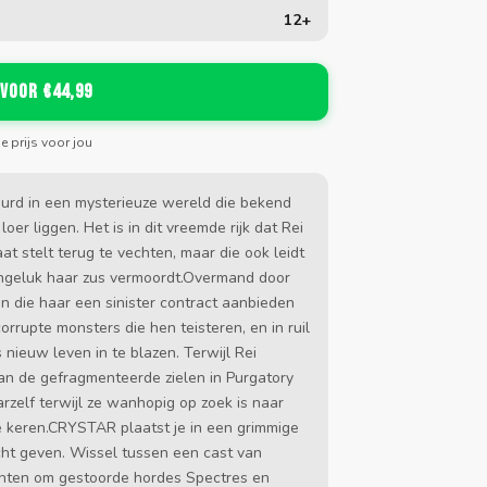
12+
 voor €44,99
de prijs voor jou
eurd in een mysterieuze wereld die bekend
er liggen. Het is in dit vreemde rijk dat Rei
at stelt terug te vechten, maar die ook leidt
 ongeluk haar zus vermoordt.Overmand door
 die haar een sinister contract aanbieden
rrupte monsters die hen teisteren, en in ruil
nieuw leven in te blazen. Terwijl Rei
 de gefragmenteerde zielen in Purgatory
zelf terwijl ze wanhopig op zoek is naar
e keren.CRYSTAR plaatst je in een grimmige
cht geven. Wissel tussen een cast van
unten om gestoorde hordes Spectres en