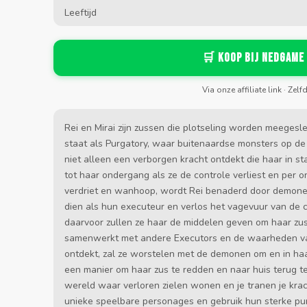
Leeftijd
🛒 Koop bij Nedgame
Via onze affiliate link · Zelf
Rei en Mirai zijn zussen die plotseling worden meegesl
staat als Purgatory, waar buitenaardse monsters op de lo
niet alleen een verborgen kracht ontdekt die haar in sta
tot haar ondergang als ze de controle verliest en per
verdriet en wanhoop, wordt Rei benaderd door demonen
dien als hun executeur en verlos het vagevuur van de co
daarvoor zullen ze haar de middelen geven om haar zus 
samenwerkt met andere Executors en de waarheden van
ontdekt, zal ze worstelen met de demonen om en in haar
een manier om haar zus te redden en naar huis terug t
wereld waar verloren zielen wonen en je tranen je kra
unieke speelbare personages en gebruik hun sterke p