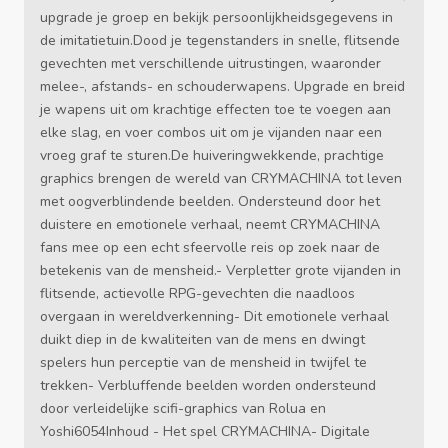
upgrade je groep en bekijk persoonlijkheidsgegevens in
de imitatietuin.Dood je tegenstanders in snelle, flitsende
gevechten met verschillende uitrustingen, waaronder
melee-, afstands- en schouderwapens. Upgrade en breid
je wapens uit om krachtige effecten toe te voegen aan
elke slag, en voer combos uit om je vijanden naar een
vroeg graf te sturen.De huiveringwekkende, prachtige
graphics brengen de wereld van CRYMACHINA tot leven
met oogverblindende beelden. Ondersteund door het
duistere en emotionele verhaal, neemt CRYMACHINA
fans mee op een echt sfeervolle reis op zoek naar de
betekenis van de mensheid.- Verpletter grote vijanden in
flitsende, actievolle RPG-gevechten die naadloos
overgaan in wereldverkenning- Dit emotionele verhaal
duikt diep in de kwaliteiten van de mens en dwingt
spelers hun perceptie van de mensheid in twijfel te
trekken- Verbluffende beelden worden ondersteund
door verleidelijke scifi-graphics van Rolua en
Yoshi6054Inhoud - Het spel CRYMACHINA- Digitale