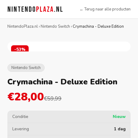
NINTENDO
PLAZA
.NL
← Terug naar alle producten
NintendoPlaza.nl
›
Nintendo Switch
›
Crymachina - Deluxe Edition
-53%
Nintendo Switch
Crymachina - Deluxe Edition
€28,00
€59,99
Conditie
Nieuw
Levering
1 dag