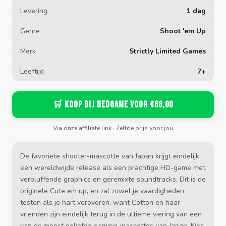
Levering
1 dag
Genre
Shoot 'em Up
Merk
Strictly Limited Games
Leeftijd
7+
🛒 Koop bij Nedgame voor €68,00
Via onze affiliate link · Zelfde prijs voor jou
De favoriete shooter-mascotte van Japan krijgt eindelijk
een wereldwijde release als een prachtige HD-game met
verbluffende graphics en geremixte soundtracks. Dit is de
originele Cute em up, en zal zowel je vaardigheden
testen als je hart veroveren, want Cotton en haar
vrienden zijn eindelijk terug in de ultieme viering van een
van de meest geliefde gaming-mascottes van Japan. Kies