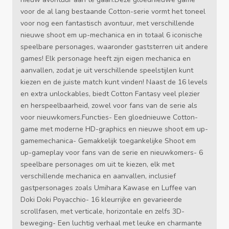
voor de al lang bestaande Cotton-serie vormt het toneel
voor nog een fantastisch avontuur, met verschillende
nieuwe shoot em up-mechanica en in totaal 6 iconische
speelbare personages, waaronder gaststerren uit andere
games! Elk personage heeft zijn eigen mechanica en
aanvallen, zodat je uit verschillende speelstijlen kunt
kiezen en de juiste match kunt vinden! Naast de 16 levels
en extra unlockables, biedt Cotton Fantasy veel plezier
en herspeelbaarheid, zowel voor fans van de serie als
voor nieuwkomers.Functies- Een gloednieuwe Cotton-
game met moderne HD-graphics en nieuwe shoot em up-
gamemechanica- Gemakkelijk toegankelijke Shoot em
up-gameplay voor fans van de serie en nieuwkomers- 6
speelbare personages om uit te kiezen, elk met
verschillende mechanica en aanvallen, inclusief
gastpersonages zoals Umihara Kawase en Luffee van
Doki Doki Poyacchio- 16 kleurrijke en gevarieerde
scrollfasen, met verticale, horizontale en zelfs 3D-
beweging- Een luchtig verhaal met leuke en charmante