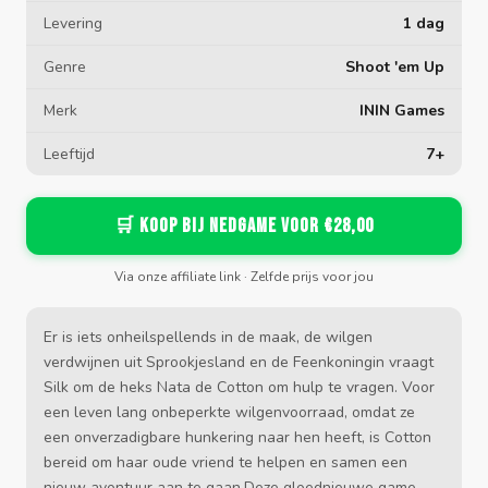
Levering
1 dag
Genre
Shoot 'em Up
Merk
ININ Games
Leeftijd
7+
🛒 Koop bij Nedgame voor €28,00
Via onze affiliate link · Zelfde prijs voor jou
Er is iets onheilspellends in de maak, de wilgen
verdwijnen uit Sprookjesland en de Feenkoningin vraagt
Silk om de heks Nata de Cotton om hulp te vragen. Voor
een leven lang onbeperkte wilgenvoorraad, omdat ze
een onverzadigbare hunkering naar hen heeft, is Cotton
bereid om haar oude vriend te helpen en samen een
nieuw avontuur aan te gaan.Deze gloednieuwe game