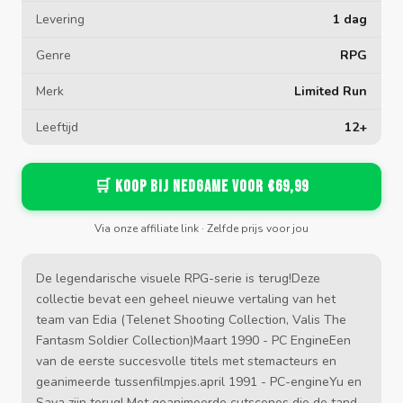
Levering
1 dag
Genre
RPG
Merk
Limited Run
Leeftijd
12+
🛒 Koop bij Nedgame voor €69,99
Via onze affiliate link · Zelfde prijs voor jou
De legendarische visuele RPG-serie is terug!Deze
collectie bevat een geheel nieuwe vertaling van het
team van Edia (Telenet Shooting Collection, Valis The
Fantasm Soldier Collection)Maart 1990 - PC EngineEen
van de eerste succesvolle titels met stemacteurs en
geanimeerde tussenfilmpjes.april 1991 - PC-engineYu en
Saya zijn terug! Met geanimeerde cutscenes die de tand