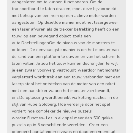
aangesloten om te kunnen functioneren. Om de
transportband te laten draaien, moet deze bijvoorbeeld
met behulp van een riem op een actieve motor worden
aangesloten. Op dezelfde manier moet het lasergeweer
een laser afvuren als de trekker betrekking heeft op een
touw, op een bewegend object, zoals een
auto.DoelstellingenOm de niveaus van de monsters te
ontdoen! De eenvoudigste manier is om het monster van
de rand van een platform te duwen en van het scherm te
laten vallen. Je zou het touw kunnen doorsnijden terwijl
je een zwaar voorwerp vasthoudt, waardoor het monster
verpletterd wordt trek aan een touw, verbonden met een
laserpistool het ontsteken van de motor van een raket
met een aansteker waarin het monster zich bevindt,
enz.De oplossing wordt bereikt via kettingreacties, in de
stijl van Rube Goldberg. Hoe verder je door het spel
vordert, hoe complexer de nieuwe puzzels
worden.Functies- Los in elk spel meer dan 500 gekke
puzzels op in 5 verschillende werelden.- Creer een
onbeperkt aantal eigen niveaus en daag een vriend uit