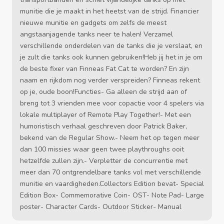
munitie die je maakt in het heetst van de strijd. Financier
nieuwe munitie en gadgets om zelfs de meest
angstaanjagende tanks neer te halen! Verzamel
verschillende onderdelen van de tanks die je verslaat, en
je zult die tanks ook kunnen gebruiken!Heb jij het in je om
de beste fixer van Finneas Fat Cat te worden? En zijn
naam en rijkdom nog verder verspreiden? Finneas rekent
op je, oude boon!Functies- Ga alleen de strijd aan of
breng tot 3 vrienden mee voor copactie voor 4 spelers via
lokale multiplayer of Remote Play Together!- Met een
humoristisch verhaal geschreven door Patrick Baker,
bekend van de Regular Show.- Neem het op tegen meer
dan 100 missies waar geen twee playthroughs ooit
hetzelfde zullen zijn.- Verpletter de concurrentie met
meer dan 70 ontgrendelbare tanks vol met verschillende
munitie en vaardigheden.Collectors Edition bevat- Special
Edition Box- Commemorative Coin- OST- Note Pad- Large
poster- Character Cards- Outdoor Sticker- Manual