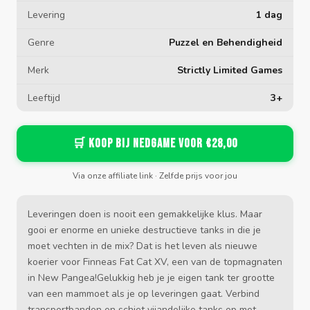
Levering
1 dag
Genre
Puzzel en Behendigheid
Merk
Strictly Limited Games
Leeftijd
3+
🛒 Koop bij Nedgame voor €28,00
Via onze affiliate link · Zelfde prijs voor jou
Leveringen doen is nooit een gemakkelijke klus. Maar
gooi er enorme en unieke destructieve tanks in die je
moet vechten in de mix? Dat is het leven als nieuwe
koerier voor Finneas Fat Cat XV, een van de topmagnaten
in New Pangea!Gelukkig heb je je eigen tank ter grootte
van een mammoet als je op leveringen gaat. Verbind
transportbanden en schiet vijandelijke tanks op met