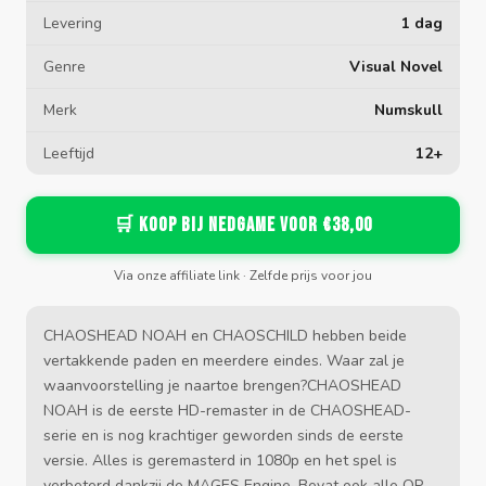
Levering
1 dag
Genre
Visual Novel
Merk
Numskull
Leeftijd
12+
🛒 Koop bij Nedgame voor €38,00
Via onze affiliate link · Zelfde prijs voor jou
CHAOSHEAD NOAH en CHAOSCHILD hebben beide
vertakkende paden en meerdere eindes. Waar zal je
waanvoorstelling je naartoe brengen?CHAOSHEAD
NOAH is de eerste HD-remaster in de CHAOSHEAD-
serie en is nog krachtiger geworden sinds de eerste
versie. Alles is geremasterd in 1080p en het spel is
verbeterd dankzij de MAGES Engine. Bevat ook alle OP-