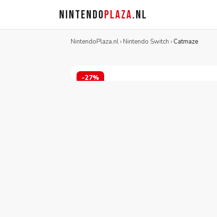
NINTENDO
PLAZA
.NL
NintendoPlaza.nl
›
Nintendo Switch
›
Catmaze
-27%