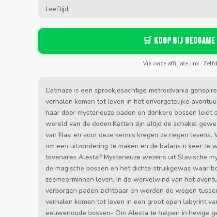
Leeftijd
🛒 Koop bij Nedgame
Via onze affiliate link · Zelf
Catmaze is een sprookjesachtige metroidvania genspi
verhalen komen tot leven in het onvergetelijke avontu
haar door mysterieuze paden en donkere bossen leidt 
wereld van de doden.Katten zijn altijd de schakel gew
van Nav, en voor deze kennis kregen ze negen levens. 
om een uitzondering te maken en de balans n keer te 
tovenares Alesta? Mysterieuze wezens uit Slavische m
de magische bossen en het dichte struikgewas waar bo
zeemeerminnen leven. In de wervelwind van het avon
verborgen paden zichtbaar en worden de wegen tusse
verhalen komen tot leven in een groot open labyrint 
eeuwenoude bossen- Om Alesta te helpen in hevige ge