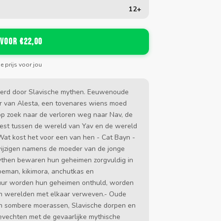
12+
 voor €22,00
de prijs voor jou
reerd door Slavische mythen. Eeuwenoude
ur van Alesta, een tovenares wiens moed
op zoek naar de verloren weg naar Nav, de
eest tussen de wereld van Yav en de wereld
Wat kost het voor een van hen - Cat Bayn -
wijzigen namens de moeder van de jonge
ythen bewaren hun geheimen zorgvuldig in
eman, kikimora, anchutkas en
tuur worden hun geheimen onthuld, worden
n werelden met elkaar verweven.- Oude
van sombere moerassen, Slavische dorpen en
vechten met de gevaarlijke mythische