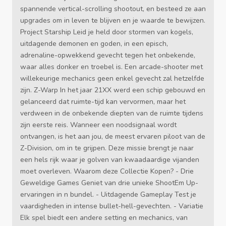
spannende vertical-scrolling shootout, en besteed ze aan
upgrades om in leven te blijven en je waarde te bewijzen.
Project Starship Leid je held door stormen van kogels,
uitdagende demonen en goden, in een episch,
adrenaline-opwekkend gevecht tegen het onbekende,
waar alles donker en troebel is. Een arcade-shooter met
willekeurige mechanics geen enkel gevecht zal hetzelfde
zijn. Z-Warp In het jaar 21XX werd een schip gebouwd en
gelanceerd dat ruimte-tijd kan vervormen, maar het
verdween in de onbekende diepten van de ruimte tijdens
zijn eerste reis. Wanneer een noodsignaal wordt
ontvangen, is het aan jou, de meest ervaren piloot van de
Z-Division, om in te grijpen. Deze missie brengt je naar
een hels rijk waar je golven van kwaadaardige vijanden
moet overleven. Waarom deze Collectie Kopen? - Drie
Geweldige Games Geniet van drie unieke ShootEm Up-
ervaringen in n bundel. - Uitdagende Gameplay Test je
vaardigheden in intense bullet-hell-gevechten. - Variatie
Elk spel biedt een andere setting en mechanics, van