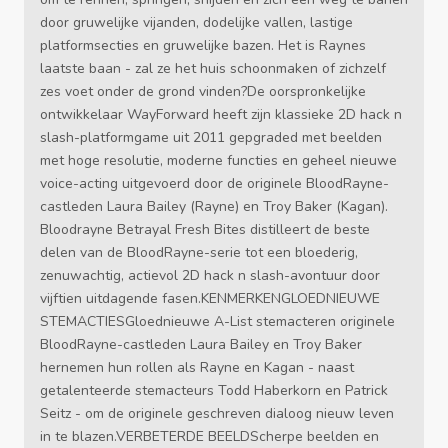
door gruwelijke vijanden, dodelijke vallen, lastige
platformsecties en gruwelijke bazen. Het is Raynes
laatste baan - zal ze het huis schoonmaken of zichzelf
zes voet onder de grond vinden?De oorspronkelijke
ontwikkelaar WayForward heeft zijn klassieke 2D hack n
slash-platformgame uit 2011 gepgraded met beelden
met hoge resolutie, moderne functies en geheel nieuwe
voice-acting uitgevoerd door de originele BloodRayne-
castleden Laura Bailey (Rayne) en Troy Baker (Kagan).
Bloodrayne Betrayal Fresh Bites distilleert de beste
delen van de BloodRayne-serie tot een bloederig,
zenuwachtig, actievol 2D hack n slash-avontuur door
vijftien uitdagende fasen.KENMERKENGLOEDNIEUWE
STEMACTIESGloednieuwe A-List stemacteren originele
BloodRayne-castleden Laura Bailey en Troy Baker
hernemen hun rollen als Rayne en Kagan - naast
getalenteerde stemacteurs Todd Haberkorn en Patrick
Seitz - om de originele geschreven dialoog nieuw leven
in te blazen.VERBETERDE BEELDScherpe beelden en