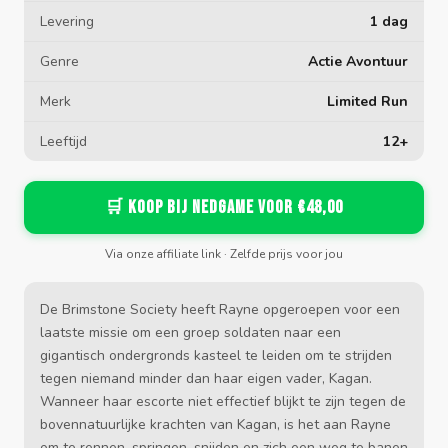
Levering
1 dag
Genre
Actie Avontuur
Merk
Limited Run
Leeftijd
12+
🛒 Koop bij Nedgame voor €48,00
Via onze affiliate link · Zelfde prijs voor jou
De Brimstone Society heeft Rayne opgeroepen voor een
laatste missie om een groep soldaten naar een
gigantisch ondergronds kasteel te leiden om te strijden
tegen niemand minder dan haar eigen vader, Kagan.
Wanneer haar escorte niet effectief blijkt te zijn tegen de
bovennatuurlijke krachten van Kagan, is het aan Rayne
om te rennen, springen, snijden en zich een weg te banen