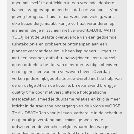
ogen om jezelf te ontdekken in een vreemde, donkere
kamer - weggestopt in een huis dat niet van jou is. Vind
je weg terug naar huis - maar wees voorzichtig, want
elke keuze die je maakt, kan je verhaal veranderen op
manieren die je misschien niet verwacht.ALONE WITH
YOUJij bent de laatste overlevende van een gedoemde
ruimtekolonie en probeert te ontsnappen aan een
planeet voordat deze om je heen implodeert. Uitgerust
met een scanner, onthult u aanwijzingen, lost u puzzels
op en ontdekt u het lot van meer dan twintig kolonisten
en de geheimen van hun verweven levens.Overdag
verken je deze rijk gedetailleerde wereld met de hulp van
de onrustige AI van de kolonie. En elke avond breng je
quality time door met verschillende holografische
metgezellen, smeed je duurzame relaties en krijg je meer
inzicht in de tragische ondergang van de kolonie.WORSE
THAN DEATHRen voor je leven, verberg je in de schaduw
en gebruik je verstand om schimmige wezens te
ontwijken en de verschrikkelijke waarheden van je
ellendige geboortestad te ontdekken. Los sluwe puzzels