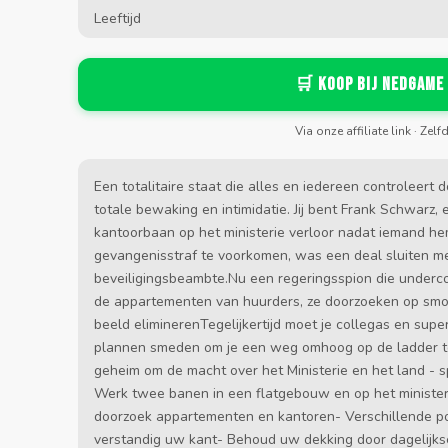
Leeftijd
🛒 Koop bij Nedgame
Via onze affiliate link · Zelf
Een totalitaire staat die alles en iedereen controleer
totale bewaking en intimidatie. Jij bent Frank Schwarz,
kantoorbaan op het ministerie verloor nadat iemand he
gevangenisstraf te voorkomen, was een deal sluiten m
beveiligingsbeambte.Nu een regeringsspion die underco
de appartementen van huurders, ze doorzoeken op smok
beeld eliminerenTegelijkertijd moet je collegas en supe
plannen smeden om je een weg omhoog op de ladder te b
geheim om de macht over het Ministerie en het land - sp
Werk twee banen in een flatgebouw en op het minister
doorzoek appartementen en kantoren- Verschillende poli
verstandig uw kant- Behoud uw dekking door dagelijkse