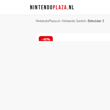
NINTENDO
PLAZA
.NL
NintendoPlaza.nl
›
Nintendo Switch
›
Beholder 3
-40%