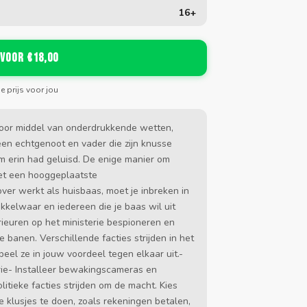
16+
 voor €18,00
de prijs voor jou
t door middel van onderdrukkende wetten,
 een echtgenoot en vader die zijn knusse
m erin had geluisd. De enige manier om
et een hooggeplaatste
ver werkt als huisbaas, moet je inbreken in
kelwaar en iedereen die je baas wil uit
rieuren op het ministerie bespioneren en
anen. Verschillende facties strijden in het
eel ze in jouw voordeel tegen elkaar uit.-
ie- Installeer bewakingscameras en
tieke facties strijden om de macht. Kies
 klusjes te doen, zoals rekeningen betalen,