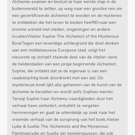
Alchemie-examen en besluit ze haar eerste stap in de
buitenwereld te zetten, op weg naar een grootse reis om
een gecertificeerde alchemist te worden en de mysteries
te ontdekken die het leven te bieden heeft!Ervaar een
enorme wereld met steden, omgevingen en andere
locaties!Atelier Sophie The Alchemist of the Mysterious
BookTegen een levendige achtergrond die doet denken
aan een middeleeuwse Europese stad, volgt het
nieuwste op zichzelf staande deel van de Atelier-serie
de heldendaden van een jonge beginnende Alchemist,
Sophie, die ontdekt dat ze de eigenaar is van een
raadselachtig boek doordrenkt met een ziel. Dit
mysterieuze boek lijkt alle geheimen van de kunst van de
alchemie te bevatten en wordt zelfs Sophies mentor.
Terwijl Sophie haar Alchemy-vaardigheden door het
verhaal heen verbetert, ontrafelt ze vergeten
herinneringen en gaat ze uiteindelijk op zoek naar het
vreemde verhaal van de oorsprong van het boek.Atelier
Lydie & Suelle The Alchemists and the Mysterious
PaintingsLydie en Suelle zijn tweelingzussen, die ook