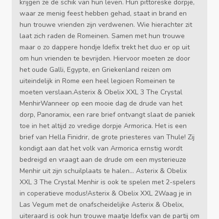
krijgen ze de schik van hun leven. Hun pittoreske dorpje,
waar ze menig feest hebben gehad, staat in brand en
hun trouwe vrienden zijn verdwenen. Wie hierachter zit
laat zich raden de Romeinen. Samen met hun trouwe
maar o zo dappere hondje Idefix trekt het duo er op uit
om hun vrienden te bevrijden. Hiervoor moeten ze door
het oude Galli, Egypte, en Griekenland reizen om
uiteindelijk in Rome een heel legioen Romeinen te
moeten verslaan.Asterix & Obelix XXL 3 The Crystal
MenhirWanneer op een mooie dag de drude van het
dorp, Panoramix, een rare brief ontvangt slaat de paniek
toe in het altijd zo vredige dorpje Armorica. Het is een
brief van Hella Finidrir, de grote priesteres van Thule! Zij
kondigt aan dat het volk van Armorica ernstig wordt
bedreigd en vraagt aan de drude om een mysterieuze
Menhir uit zijn schuilplaats te halen... Asterix & Obelix
XXL 3 The Crystal Menhir is ook te spelen met 2-spelers
in coperatieve modus!Asterix & Obelix XXL 2Waag je in
Las Vegum met de onafscheidelijke Asterix & Obelix,
uiteraard is ook hun trouwe maatje Idefix van de partij om