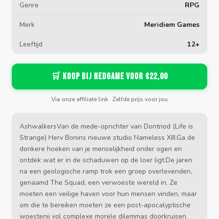
Genre
RPG
Merk
Meridiem Games
Leeftijd
12+
🛒 Koop bij Nedgame voor €22,00
Via onze affiliate link · Zelfde prijs voor jou
AshwalkersVan de mede-oprichter van Dontnod (Life is
Strange) Herv Bonins nieuwe studio Nameless XIII.Ga de
donkere hoeken van je menselijkheid onder ogen en
ontdek wat er in de schaduwen op de loer ligt.De jaren
na een geologische ramp trok een groep overlevenden,
genaamd The Squad, een verwoeste wereld in. Ze
moeten een veilige haven voor hun mensen vinden, maar
om die te bereiken moeten ze een post-apocalyptische
woestenij vol complexe morele dilemmas doorkruisen.