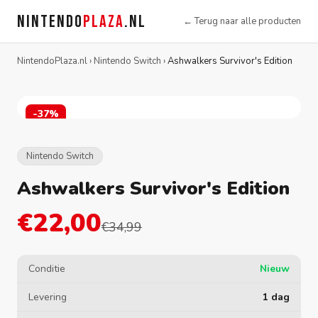
NINTENDO
PLAZA
.NL
← Terug naar alle producten
NintendoPlaza.nl
›
Nintendo Switch
›
Ashwalkers Survivor's Edition
-37%
Nintendo Switch
Ashwalkers Survivor's Edition
€22,00
€34,99
Conditie
Nieuw
Levering
1 dag