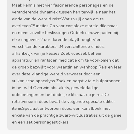
Maak kennis met vier fascinerende personages en de
veranderende dynamiek tussen hen terwijl je naar het
einde van de wereld reist.Wat zou jij doen om te
overleven?Functies Ga voor complexe morele dilemmas
en neem zinvolle beslissingen Ontdek nieuwe paden bij
elke ongeveer 2 uur durende playthrough Vier
verschillende karakters, 34 verschillende eindes,
afhankelijk van je keuzes Zoek voedsel, beheer
apparatuur en rantsoen medicatie om te voorkomen dat
de groep bezwijkt voor waanzin en wanhoop Reis en leer
over deze vijandige wereld verwoest door een
vulkanische apocalyps Zoek en oogst vitale hulpbronnen
in het wild Overwin obstakels, gewelddadige
ontmoetingen en het dodelijke klimaat op je reisDe
retailversie in doos bevat de volgende speciale editie-
itemsSpeciaal ontworpen doos, een kunstboek met
enkele van de prachtige zwart-witillustraties uit de game
en een set personagestickers.