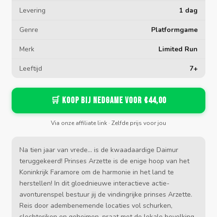
Levering
1 dag
Genre
Platformgame
Merk
Limited Run
Leeftijd
7+
🛒 Koop bij Nedgame voor €44,00
Via onze affiliate link · Zelfde prijs voor jou
Na tien jaar van vrede... is de kwaadaardige Daimur
teruggekeerd! Prinses Arzette is de enige hoop van het
Koninkrijk Faramore om de harmonie in het land te
herstellen! In dit gloednieuwe interactieve actie-
avonturenspel bestuur jij de vindingrijke prinses Arzette.
Reis door adembenemende locaties vol schurken,
slechteriken en geheimen, praat met de lokale bevolking