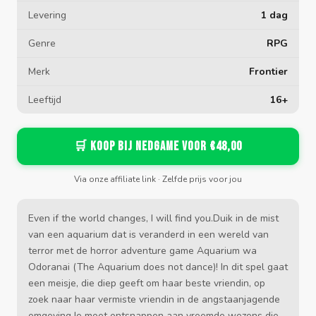
Levering
1 dag
Genre
RPG
Merk
Frontier
Leeftijd
16+
🛒 Koop bij Nedgame voor €48,00
Via onze affiliate link · Zelfde prijs voor jou
Even if the world changes, I will find you.Duik in de mist
van een aquarium dat is veranderd in een wereld van
terror met de horror adventure game Aquarium wa
Odoranai (The Aquarium does not dance)! In dit spel gaat
een meisje, die diep geeft om haar beste vriendin, op
zoek naar haar vermiste vriendin in de angstaanjagende
omgeving.Je moet ontsnappen aan vreemde wezens die