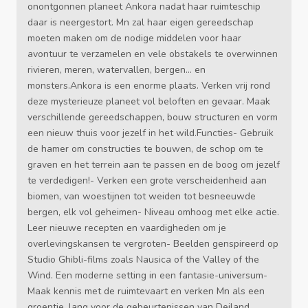
onontgonnen planeet Ankora nadat haar ruimteschip
daar is neergestort. Mn zal haar eigen gereedschap
moeten maken om de nodige middelen voor haar
avontuur te verzamelen en vele obstakels te overwinnen
rivieren, meren, watervallen, bergen... en
monsters.Ankora is een enorme plaats. Verken vrij rond
deze mysterieuze planeet vol beloften en gevaar. Maak
verschillende gereedschappen, bouw structuren en vorm
een nieuw thuis voor jezelf in het wild.Functies- Gebruik
de hamer om constructies te bouwen, de schop om te
graven en het terrein aan te passen en de boog om jezelf
te verdedigen!- Verken een grote verscheidenheid aan
biomen, van woestijnen tot weiden tot besneeuwde
bergen, elk vol geheimen- Niveau omhoog met elke actie.
Leer nieuwe recepten en vaardigheden om je
overlevingskansen te vergroten- Beelden genspireerd op
Studio Ghibli-films zoals Nausica of the Valley of the
Wind. Een moderne setting in een fantasie-universum-
Maak kennis met de ruimtevaart en verken Mn als een
groentje, lang voor de gebeurtenissen van Deiland