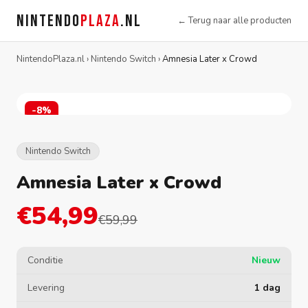
NINTENDO
PLAZA
.NL
← Terug naar alle producten
NintendoPlaza.nl
›
Nintendo Switch
›
Amnesia Later x Crowd
-8%
Nintendo Switch
Amnesia Later x Crowd
€54,99
€59,99
Conditie
Nieuw
Levering
1 dag