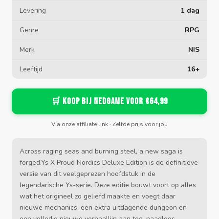
Levering
1 dag
Genre
RPG
Merk
NIS
Leeftijd
16+
🛒 Koop bij Nedgame voor €64,99
Via onze affiliate link · Zelfde prijs voor jou
Across raging seas and burning steel, a new saga is
forged.Ys X Proud Nordics Deluxe Edition is de definitieve
versie van dit veelgeprezen hoofdstuk in de
legendarische Ys-serie. Deze editie bouwt voort op alles
wat het origineel zo geliefd maakte en voegt daar
nieuwe mechanics, een extra uitdagende dungeon en
een volledig nieuwe verhaallijn aan toe, naadloos