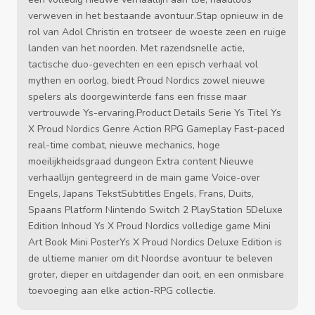
verweven in het bestaande avontuur.Stap opnieuw in de
rol van Adol Christin en trotseer de woeste zeen en ruige
landen van het noorden. Met razendsnelle actie,
tactische duo-gevechten en een episch verhaal vol
mythen en oorlog, biedt Proud Nordics zowel nieuwe
spelers als doorgewinterde fans een frisse maar
vertrouwde Ys-ervaring.Product Details Serie Ys Titel Ys
X Proud Nordics Genre Action RPG Gameplay Fast-paced
real-time combat, nieuwe mechanics, hoge
moeilijkheidsgraad dungeon Extra content Nieuwe
verhaallijn gentegreerd in de main game Voice-over
Engels, Japans TekstSubtitles Engels, Frans, Duits,
Spaans Platform Nintendo Switch 2 PlayStation 5Deluxe
Edition Inhoud Ys X Proud Nordics volledige game Mini
Art Book Mini PosterYs X Proud Nordics Deluxe Edition is
de ultieme manier om dit Noordse avontuur te beleven
groter, dieper en uitdagender dan ooit, en een onmisbare
toevoeging aan elke action-RPG collectie.