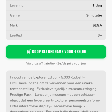
Levering
1 dag
Genre
Simulatie
Merk
SEGA
Leeftijd
3+
🛒 Koop bij Nedgame voor €39,99
Via onze affiliate link · Zelfde prijs voor jou
Inhoud van de Explorer Edition- 5.000 Kudosh!-
Exclusieve locatie om te verkennen voor een unieke
tentoonstelling- Exclusieve tijdelijke museumuitdaging-
Prestige Pack - Lanceer je museum met een zeldzaam
object dat een hype creert- Explorer personeelsuniform-
Extra interactieve display- Decoratieve boog- 2
decoratieve objecten- Explorer balie thema- Helikopter