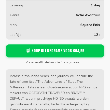
Levering
1 dag
Genre
Actie Avontuur
Merk
Square Enix
Leeftijd
12+
🛒 Koop bij Nedgame voor €64,99
Via onze affiliate link · Zelfde prijs voor jou
Across a thousand years, one journey will decide the
fate of time itself.The Adventures of Elliot The
Millennium Tales is een gloednieuwe action RPG van de
makers van OCTOPATH TRAVELER en BRAVELY
DEFAULT, waarin prachtige HD-2D visuals worden
gecombineerd met snelle, tactische actiegameplay.
Samen met zijn feenbondgenoot Faie begint avonturier