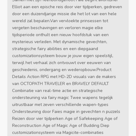
Elliot aan een epische reis door vier tijdperken, gedreven
door een duizendjarige missie die het lot van een hele
wereld zal bepalen.Van vervloekte prinsessen tot
vergeten beschavingen en verloren magie elke
tijdsperiode onthult een nieuw hoofdstuk van een
mysterieus verleden. Met dynamische gevechten,
strategische fairy abilities en een diepgaand
customizationsysteem bouw je jouw eigen speelstijl,
terwijl het verhaal zich ontvouwt over eeuwen van
geschiedenis, ondergang en wederopbouw.Product
Details Action RPG met HD-2D visuals van de makers
van OCTOPATH TRAVELER en BRAVELY DEFAULT
Combinatie van real-time actie en strategische
ondersteuning via fairy magic Twee wapens tegelijk
uitrustbaar met zeven verschillende wapen-types
Ondersteuning door Faies magie in gevechten n puzzels
Reizen door vier tijdperken Age of Safekeeping Age of
Reconstruction Age of Magic Age of Budding Diep
customizationsysteem via Magicite-combinaties