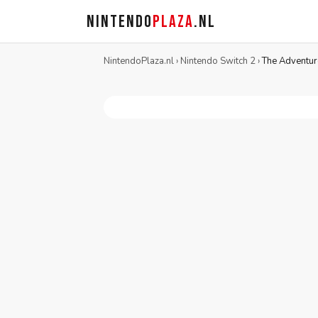
NINTENDO
PLAZA
.NL
NintendoPlaza.nl
›
Nintendo Switch 2
›
The Adventure