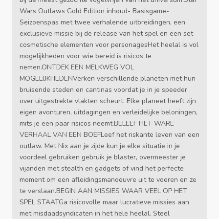
Wars Outlaws Gold Edition inhoud- Basisgame-
Seizoenspas met twee verhalende uitbreidingen, een
exclusieve missie bij de release van het spel en een set
cosmetische elementen voor personagesHet heelal is vol
mogelijkheden voor wie bereid is risicos te
nemen.ONTDEK EEN MELKWEG VOL
MOGELIJKHEDENVerken verschillende planeten met hun
bruisende steden en cantinas voordat je in je speeder
over uitgestrekte vlakten scheurt. Elke planeet heeft zijn
eigen avonturen, uitdagingen en verleidelijke beloningen,
mits je een paar risicos neemt.BELEEF HET WARE
VERHAAL VAN EEN BOEFLeef het riskante leven van een
outlaw. Met Nix aan je zijde kun je elke situatie in je
voordeel gebruiken gebruik je blaster, overmeester je
vijanden met stealth en gadgets of vind het perfecte
moment om een afleidingsmanoeuvre uit te voeren en ze
te verslaan.BEGIN AAN MISSIES WAAR VEEL OP HET
SPEL STAATGa risicovolle maar lucratieve missies aan
met misdaadsyndicaten in het hele heelal. Steel