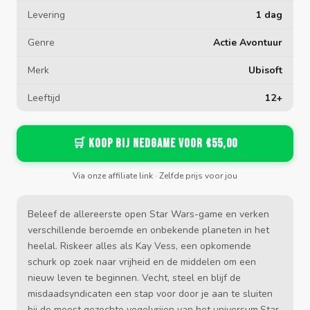
Levering
1 dag
Genre
Actie Avontuur
Merk
Ubisoft
Leeftijd
12+
🛒 Koop bij Nedgame voor €55,00
Via onze affiliate link · Zelfde prijs voor jou
Beleef de allereerste open Star Wars-game en verken
verschillende beroemde en onbekende planeten in het
heelal. Riskeer alles als Kay Vess, een opkomende
schurk op zoek naar vrijheid en de middelen om een
nieuw leven te beginnen. Vecht, steel en blijf de
misdaadsyndicaten een stap voor door je aan te sluiten
bij de meest gezochte vogelvrijen van het universum.Star