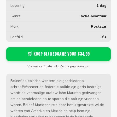
Levering
1 dag
Genre
Actie Avontuur
Merk
Rockstar
Leeftijd
16+
🛒 Koop bij Nedgame voor €34,99
Via onze affiliate link · Zelfde prijs voor jou
Beleef de epische western die geschiedenis
schreefWanneer de federale politie zijn gezin bedreigt,
wordt de voormalige outlaw John Marston gedwongen
om de bendeleden op te sporen die ooit zijn vrienden
waren. Beleef Marstons reis door het uitgestrekte wilde
westen van Amerika en Mexico en help hem zijn
bloederige verleden te begraven in de bekroonde