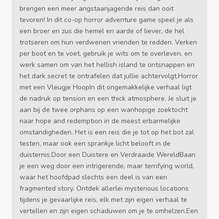
brengen een meer angstaanjagende reis dan ooit
tevoren! In dit co-op horror adventure game speel je als
een broer en zus die hemel en aarde of liever, de hel
trotseren om hun verdwenen vrienden te redden. Verken
per boot en te voet, gebruik je wits om te overleven, en
werk samen om van het hellish island te ontsnappen en
het dark secret te ontrafelen dat jullie achtervolgt.Horror
met een Vleugje HoopIn dit ongemakkelijke verhaal ligt
de nadruk op tension en een thick atmosphere. Je sluit je
aan bij de twee orphans op een wanhopige zoektocht
naar hope and redemption in de meest erbarmelijke
omstandigheden. Het is een reis die je tot op het bot zal
testen, maar ook een sprankje licht belooft in de
duisternis.Door een Duistere en Verdraaide WereldBaan
je een weg door een intrigerende, maar terrifying world,
waar het hoofdpad slechts een deel is van een
fragmented story. Ontdek allerlei mysterious locations
tijdens je gevaarlijke reis, elk met zijn eigen verhaal te
vertellen en zijn eigen schaduwen om je te omhelzen.Een