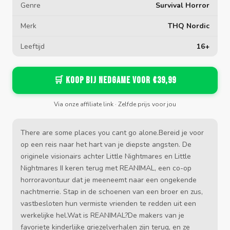
Genre
Survival Horror
Merk
THQ Nordic
Leeftijd
16+
🛒 Koop bij Nedgame voor €39,99
Via onze affiliate link · Zelfde prijs voor jou
There are some places you cant go alone.Bereid je voor
op een reis naar het hart van je diepste angsten. De
originele visionairs achter Little Nightmares en Little
Nightmares II keren terug met REANIMAL, een co-op
horroravontuur dat je meeneemt naar een ongekende
nachtmerrie. Stap in de schoenen van een broer en zus,
vastbesloten hun vermiste vrienden te redden uit een
werkelijke hel.Wat is REANIMAL?De makers van je
favoriete kinderlijke griezelverhalen zijn terug, en ze