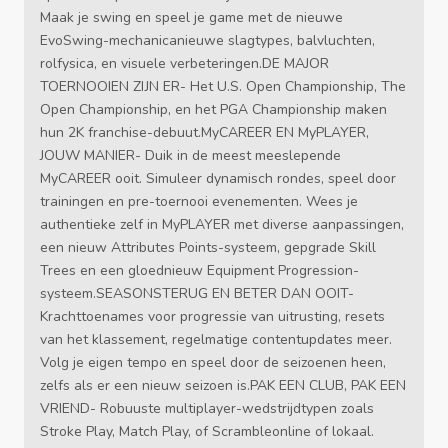
Maak je swing en speel je game met de nieuwe
EvoSwing-mechanicanieuwe slagtypes, balvluchten,
rolfysica, en visuele verbeteringen.DE MAJOR
TOERNOOIEN ZIJN ER- Het U.S. Open Championship, The
Open Championship, en het PGA Championship maken
hun 2K franchise-debuut.MyCAREER EN MyPLAYER,
JOUW MANIER- Duik in de meest meeslepende
MyCAREER ooit. Simuleer dynamisch rondes, speel door
trainingen en pre-toernooi evenementen. Wees je
authentieke zelf in MyPLAYER met diverse aanpassingen,
een nieuw Attributes Points-systeem, gepgrade Skill
Trees en een gloednieuw Equipment Progression-
systeem.SEASONSTERUG EN BETER DAN OOIT-
Krachttoenames voor progressie van uitrusting, resets
van het klassement, regelmatige contentupdates meer.
Volg je eigen tempo en speel door de seizoenen heen,
zelfs als er een nieuw seizoen is.PAK EEN CLUB, PAK EEN
VRIEND- Robuuste multiplayer-wedstrijdtypen zoals
Stroke Play, Match Play, of Scrambleonline of lokaal.