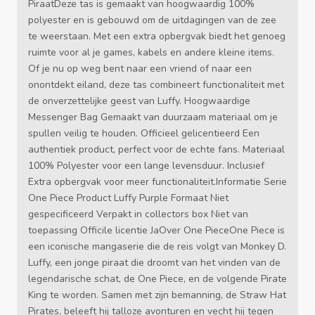
PiraatDeze tas is gemaakt van hoogwaardig 100%
polyester en is gebouwd om de uitdagingen van de zee
te weerstaan. Met een extra opbergvak biedt het genoeg
ruimte voor al je games, kabels en andere kleine items.
Of je nu op weg bent naar een vriend of naar een
onontdekt eiland, deze tas combineert functionaliteit met
de onverzettelijke geest van Luffy. Hoogwaardige
Messenger Bag Gemaakt van duurzaam materiaal om je
spullen veilig te houden. Officieel gelicentieerd Een
authentiek product, perfect voor de echte fans. Materiaal
100% Polyester voor een lange levensduur. Inclusief
Extra opbergvak voor meer functionaliteit.Informatie Serie
One Piece Product Luffy Purple Formaat Niet
gespecificeerd Verpakt in collectors box Niet van
toepassing Officile licentie JaOver One PieceOne Piece is
een iconische mangaserie die de reis volgt van Monkey D.
Luffy, een jonge piraat die droomt van het vinden van de
legendarische schat, de One Piece, en de volgende Pirate
King te worden. Samen met zijn bemanning, de Straw Hat
Pirates, beleeft hij talloze avonturen en vecht hij tegen