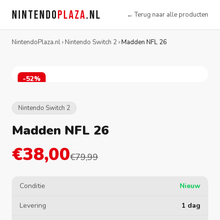
NINTENDO
PLAZA
.NL
← Terug naar alle producten
NintendoPlaza.nl
›
Nintendo Switch 2
›
Madden NFL 26
-52%
Nintendo Switch 2
Madden NFL 26
€38,00
€79,99
Conditie
Nieuw
Levering
1 dag