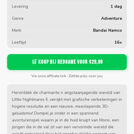
Levering
1 dag
Genre
Adventure
Merk
Bandai Namco
Leeftijd
16+
🛒 Koop bij Nedgame voor €29,99
Via onze affiliate link · Zelfde prijs voor jou
Herontdek de charmante n angstaanjagende wereld van
Little Nightmares II, verrijkt met grafische verbeteringen in
hogere resolutie en een nieuwe, meeslepende 3D-
geluidsmix! Dompel je onder in een spannend
avonturenspel waarin je in de huid kruipt van Mono, een
jongen die in de val zit van een vervormde wereld die
wordt geteisterd door het onophoudelijke gezoem van