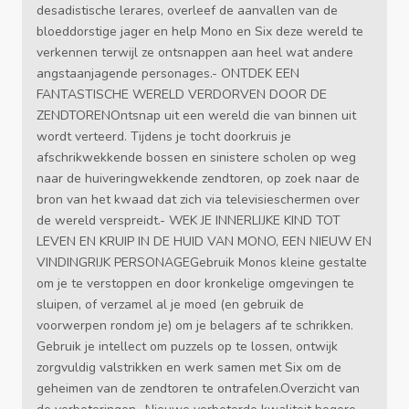
desadistische lerares, overleef de aanvallen van de
bloeddorstige jager en help Mono en Six deze wereld te
verkennen terwijl ze ontsnappen aan heel wat andere
angstaanjagende personages.- ONTDEK EEN
FANTASTISCHE WERELD VERDORVEN DOOR DE
ZENDTORENOntsnap uit een wereld die van binnen uit
wordt verteerd. Tijdens je tocht doorkruis je
afschrikwekkende bossen en sinistere scholen op weg
naar de huiveringwekkende zendtoren, op zoek naar de
bron van het kwaad dat zich via televisieschermen over
de wereld verspreidt.- WEK JE INNERLIJKE KIND TOT
LEVEN EN KRUIP IN DE HUID VAN MONO, EEN NIEUW EN
VINDINGRIJK PERSONAGEGebruik Monos kleine gestalte
om je te verstoppen en door kronkelige omgevingen te
sluipen, of verzamel al je moed (en gebruik de
voorwerpen rondom je) om je belagers af te schrikken.
Gebruik je intellect om puzzels op te lossen, ontwijk
zorgvuldig valstrikken en werk samen met Six om de
geheimen van de zendtoren te ontrafelen.Overzicht van