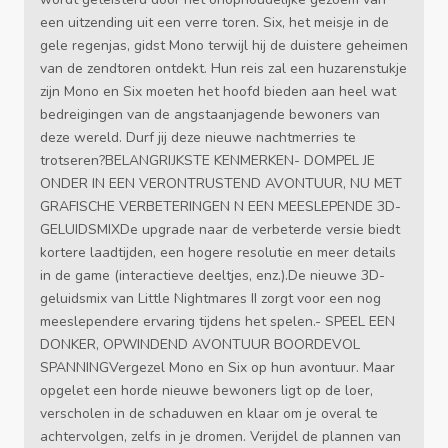
een uitzending uit een verre toren. Six, het meisje in de
gele regenjas, gidst Mono terwijl hij de duistere geheimen
van de zendtoren ontdekt. Hun reis zal een huzarenstukje
zijn Mono en Six moeten het hoofd bieden aan heel wat
bedreigingen van de angstaanjagende bewoners van
deze wereld. Durf jij deze nieuwe nachtmerries te
trotseren?BELANGRIJKSTE KENMERKEN- DOMPEL JE
ONDER IN EEN VERONTRUSTEND AVONTUUR, NU MET
GRAFISCHE VERBETERINGEN N EEN MEESLEPENDE 3D-
GELUIDSMIXDe upgrade naar de verbeterde versie biedt
kortere laadtijden, een hogere resolutie en meer details
in de game (interactieve deeltjes, enz.).De nieuwe 3D-
geluidsmix van Little Nightmares II zorgt voor een nog
meeslependere ervaring tijdens het spelen.- SPEEL EEN
DONKER, OPWINDEND AVONTUUR BOORDEVOL
SPANNINGVergezel Mono en Six op hun avontuur. Maar
opgelet een horde nieuwe bewoners ligt op de loer,
verscholen in de schaduwen en klaar om je overal te
achtervolgen, zelfs in je dromen. Verijdel de plannen van