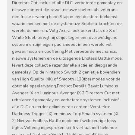
Directors Cut, inclusief alle DLC, verbeterde gameplay en
nieuwe content die zowel nieuwe spelers als veterans
een frisse ervaring biedt.Stap in een duistere toekomst
waarin mensen met de mysterieuze Septima-krachten de
wereld domineren. Volg Acura, ook bekend als de X of
White Steel, terwijl hij strijdt tegen een overweldigend
systeem en zijn eigen pad smeedt in een wereld vol
gevaar, hoop en opoffering.Met verbeterde mechanics,
nieuwe systemen en de uitdagende Endless Battle mode,
levert deze collectie razendsnelle actie en diepgaande
gameplay. Op de Nintendo Switch 2 geniet je bovendien
van High Quality (4K) of Smooth (120fps) modes voor de
optimale speelervaring.Product Details Bevat Luminous
Avenger iX en Luminous Avenger iX 2 Directors Cut met
rebalanced gameplay en verbeterde systemen Inclusief
alle DLC en eerder gelimiteerde content Versterkte
Darkness Trigger (iX) en nieuw Togi Smash systeem (iX
2) Nieuwe Endless Battle mode met willekeurige boss
fights Volledig ingesproken sci-fi verhaal met bekende
voice cast Nintendo Switch 2 Edition met 4K (High