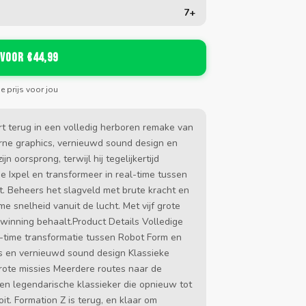
7+
 voor €44,99
de prijs voor jou
rt terug in een volledig herboren remake van
rne graphics, vernieuwd sound design en
oorsprong, terwijl hij tegelijkertijd
de Ixpel en transformeer in real-time tussen
at. Beheers het slagveld met brute kracht en
e snelheid vanuit de lucht. Met vijf grote
erwinning behaalt.Product Details Volledige
-time transformatie tussen Robot Form en
s en vernieuwd sound design Klassieke
grote missies Meerdere routes naar de
en legendarische klassieker die opnieuw tot
it. Formation Z is terug, en klaar om