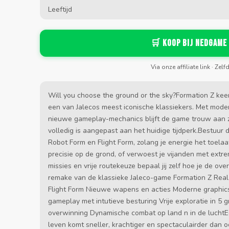
Leeftijd
🛒 Koop bij Nedgame
Via onze affiliate link · Zelf
Will you choose the ground or the sky?Formation Z kee
een van Jalecos meest iconische klassiekers. Met mode
nieuwe gameplay-mechanics blijft de game trouw aan zijn 
volledig is aangepast aan het huidige tijdperk.Bestuur 
Robot Form en Flight Form, zolang je energie het toela
precisie op de grond, of verwoest je vijanden met extrem
missies en vrije routekeuze bepaal jij zelf hoe je de ov
remake van de klassieke Jaleco-game Formation Z Real
Flight Form Nieuwe wapens en acties Moderne graphic
gameplay met intutieve besturing Vrije exploratie in 5 
overwinning Dynamische combat op land n in de luchtE
leven komt sneller, krachtiger en spectaculairder dan oo