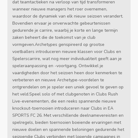
dat teamtactieken na verloop van tijd transformeren
wanneer nieuwe managers het roer overnemen,
waardoor de dynamiek van elk nieuw seizoen verandert.
Bovendien ervaar je onverwachte gebeurtenissen
gedurende je carrire, waarbij je korte en lange termijn
zaken beheert die de toekomst van je club
vormgeven.Archetypes genspireerd op grootse
voetballers introduceren nieuwe klassen voor Clubs en
Spelerscarrire, wat nog meer individualiteit geeft aan je
speleraanpassing en -voortgang. Ontwikkel je
vaardigheden door het seizoen heen door kenmerken te
verbeteren en nieuwe Archetype-voordelen te
ontgrendelen om je speler een uniek gevoel te geven op
het veld.Speel solo of met clubgenoten in Clubs Rush
Live-evenementen, die een reeks spannende nieuwe
knockout-toernooien introduceren naar Clubs in EA
SPORTS FC 26. Met verschillende deelnamevereisten en
spelregels, bieden toernooien boeiende ervaringen met
nieuwe doelen en spannende beloningen gedurende het
seizoendie Clubs verbinden met lopende campagnes in