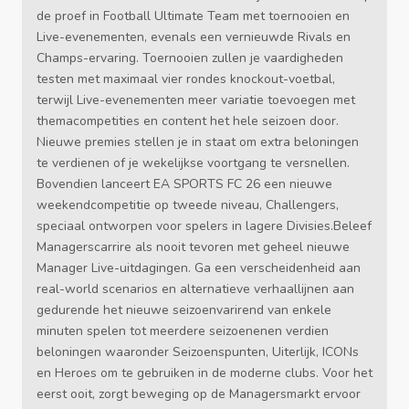
de proef in Football Ultimate Team met toernooien en
Live-evenementen, evenals een vernieuwde Rivals en
Champs-ervaring. Toernooien zullen je vaardigheden
testen met maximaal vier rondes knockout-voetbal,
terwijl Live-evenementen meer variatie toevoegen met
themacompetities en content het hele seizoen door.
Nieuwe premies stellen je in staat om extra beloningen
te verdienen of je wekelijkse voortgang te versnellen.
Bovendien lanceert EA SPORTS FC 26 een nieuwe
weekendcompetitie op tweede niveau, Challengers,
speciaal ontworpen voor spelers in lagere Divisies.Beleef
Managerscarrire als nooit tevoren met geheel nieuwe
Manager Live-uitdagingen. Ga een verscheidenheid aan
real-world scenarios en alternatieve verhaallijnen aan
gedurende het nieuwe seizoenvarirend van enkele
minuten spelen tot meerdere seizoenenen verdien
beloningen waaronder Seizoenspunten, Uiterlijk, ICONs
en Heroes om te gebruiken in de moderne clubs. Voor het
eerst ooit, zorgt beweging op de Managersmarkt ervoor