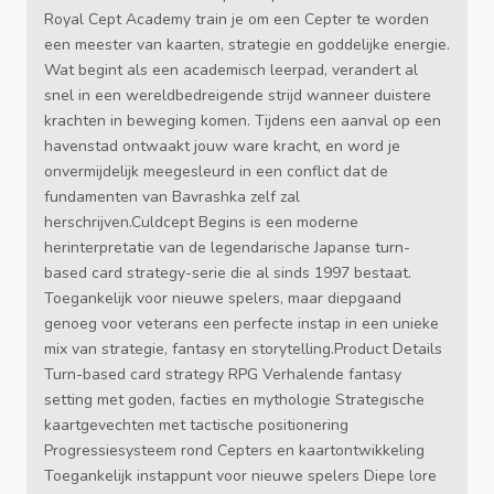
Royal Cept Academy train je om een Cepter te worden
een meester van kaarten, strategie en goddelijke energie.
Wat begint als een academisch leerpad, verandert al
snel in een wereldbedreigende strijd wanneer duistere
krachten in beweging komen. Tijdens een aanval op een
havenstad ontwaakt jouw ware kracht, en word je
onvermijdelijk meegesleurd in een conflict dat de
fundamenten van Bavrashka zelf zal
herschrijven.Culdcept Begins is een moderne
herinterpretatie van de legendarische Japanse turn-
based card strategy-serie die al sinds 1997 bestaat.
Toegankelijk voor nieuwe spelers, maar diepgaand
genoeg voor veterans een perfecte instap in een unieke
mix van strategie, fantasy en storytelling.Product Details
Turn-based card strategy RPG Verhalende fantasy
setting met goden, facties en mythologie Strategische
kaartgevechten met tactische positionering
Progressiesysteem rond Cepters en kaartontwikkeling
Toegankelijk instappunt voor nieuwe spelers Diepe lore